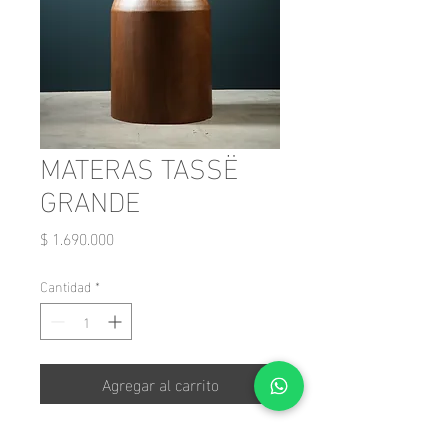
MATERAS TASSË
GRANDE
Precio
$ 1.690.000
Cantidad
*
Agregar al carrito
Materas para interior