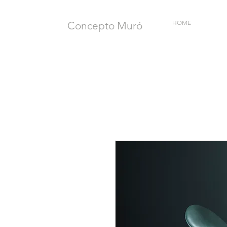
HOME
Concepto Muró